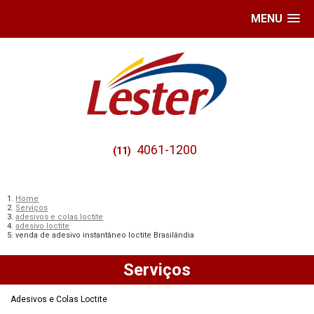
MENU
4061-1200
(11)
Home
Serviços
adesivos e colas loctite
adesivo loctite
venda de adesivo instantâneo loctite Brasilândia
Serviços
Adesivos e Colas Loctite