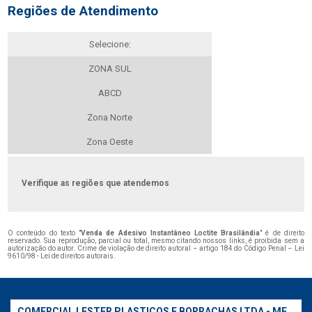
Regiões de Atendimento
Selecione:
ZONA SUL
ABCD
Zona Norte
Zona Oeste
Verifique as regiões que atendemos
O conteúdo do texto "
Venda de Adesivo Instantâneo Loctite Brasilândia
" é de direito
reservado. Sua reprodução, parcial ou total, mesmo citando nossos links, é proibida sem a
autorização do autor. Crime de violação de direito autoral – artigo 184 do Código Penal –
Lei
9610/98 - Lei de direitos autorais
.
COMERCIAL LESTER PLASTICOS E BORRACHAS LTDA - ME