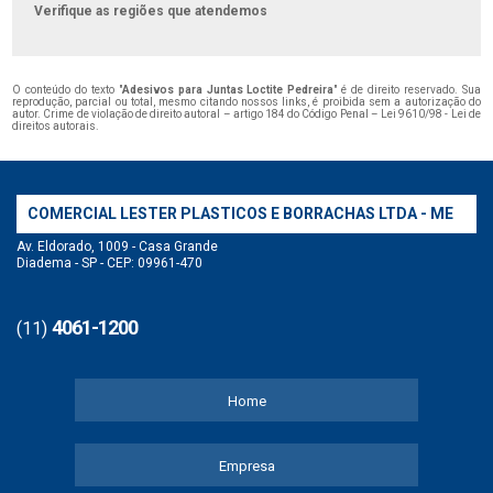
Verifique as regiões que atendemos
O conteúdo do texto "
Adesivos para Juntas Loctite Pedreira
" é de direito reservado. Sua
reprodução, parcial ou total, mesmo citando nossos links, é proibida sem a autorização do
autor. Crime de violação de direito autoral – artigo 184 do Código Penal –
Lei 9610/98 - Lei de
direitos autorais
.
COMERCIAL LESTER PLASTICOS E BORRACHAS LTDA - ME
Av. Eldorado, 1009 - Casa Grande
Diadema - SP - CEP: 09961-470
4061-1200
(11)
Home
Empresa