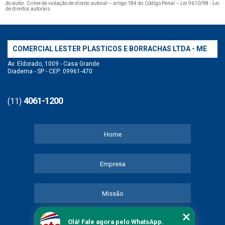
do autor. Crime de violação de direito autoral – artigo 184 do Código Penal –
Lei 9610/98 - Lei
de direitos autorais
.
COMERCIAL LESTER PLASTICOS E BORRACHAS LTDA - ME
Av. Eldorado, 1009 - Casa Grande
Diadema - SP - CEP: 09961-470
4061-1200
(11)
Home
Empresa
Missão
Olá! Fale agora pelo WhatsApp.
Serviços