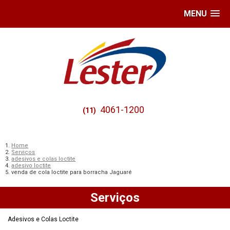
MENU
4061-1200
(11)
Home
Serviços
adesivos e colas loctite
adesivo loctite
venda de cola loctite para borracha Jaguaré
Serviços
Adesivos e Colas Loctite