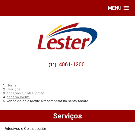
MENU
4061-1200
(11)
Home
Serviços
adesivos e colas loctite
adesivo loctite
venda de cola loctite alta temperatura Santo Amaro
Serviços
Adesivos e Colas Loctite