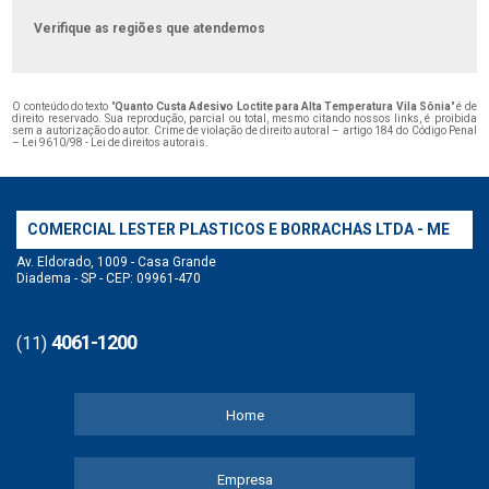
Verifique as regiões que atendemos
O conteúdo do texto "
Quanto Custa Adesivo Loctite para Alta Temperatura Vila Sônia
" é de
direito reservado. Sua reprodução, parcial ou total, mesmo citando nossos links, é proibida
sem a autorização do autor. Crime de violação de direito autoral – artigo 184 do Código Penal
–
Lei 9610/98 - Lei de direitos autorais
.
COMERCIAL LESTER PLASTICOS E BORRACHAS LTDA - ME
Av. Eldorado, 1009 - Casa Grande
Diadema - SP - CEP: 09961-470
4061-1200
(11)
Home
Empresa