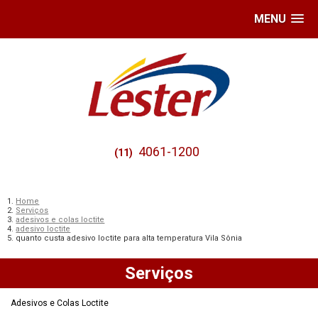
MENU
4061-1200
(11)
Home
Serviços
adesivos e colas loctite
adesivo loctite
quanto custa adesivo loctite para alta temperatura Vila Sônia
Serviços
Adesivos e Colas Loctite