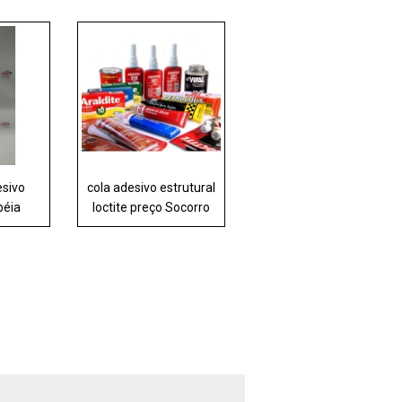
esivo
cola adesivo estrutural
péia
loctite preço Socorro