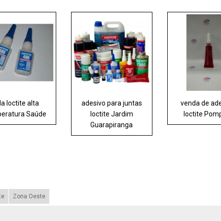
la loctite alta
adesivo para juntas
venda de ad
eratura Saúde
loctite Jardim
loctite Pom
Guarapiranga
te
Zona Oeste