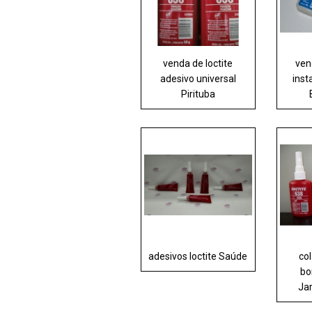
venda de loctite
ven
adesivo universal
inst
Pirituba
adesivos loctite Saúde
col
bo
Ja