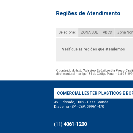
Regiões de Atendimento
Selecione:
ZONA SUL
ABCD
Zona Nor
Verifique as regiões que atendemos
O conteúdo do texto "
Adesivo Epóxi Loctite Preço Ca
direito autoral – artigo 184 do Código Penal –
Lei 9610/98
COMERCIAL LESTER PLASTICOS E BO
Av. Eldorado, 1009 - Casa Grande
Diadema - SP - CEP: 09961-470
4061-1200
(11)