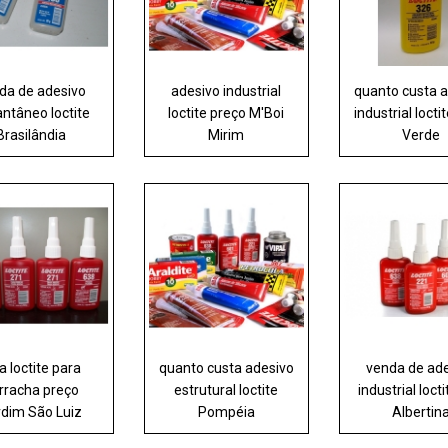
da de adesivo
adesivo industrial
quanto custa 
antâneo loctite
loctite preço M'Boi
industrial locti
Brasilândia
Mirim
Verde
a loctite para
quanto custa adesivo
venda de ad
rracha preço
estrutural loctite
industrial locti
rdim São Luiz
Pompéia
Albertin