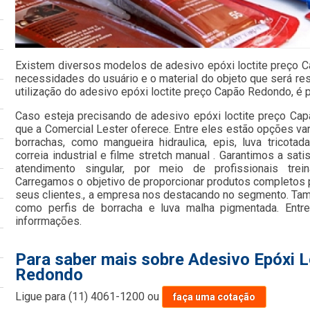
Existem diversos modelos de adesivo epóxi loctite preço 
necessidades do usuário e o material do objeto que será re
utilização do adesivo epóxi loctite preço Capão Redondo, é 
Caso esteja precisando de adesivo epóxi loctite preço Ca
que a Comercial Lester oferece. Entre eles estão opções va
borrachas, como mangueira hidraulica, epis, luva tricota
correia industrial e filme stretch manual . Garantimos a sat
atendimento singular, por meio de profissionais trein
Carregamos o objetivo de proporcionar produtos completos
seus clientes., a empresa nos destacando no segmento. Ta
como perfis de borracha e luva malha pigmentada. Entr
inforrmações.
Para saber mais sobre Adesivo Epóxi 
Redondo
Ligue para
(11) 4061-1200
ou
faça uma cotação