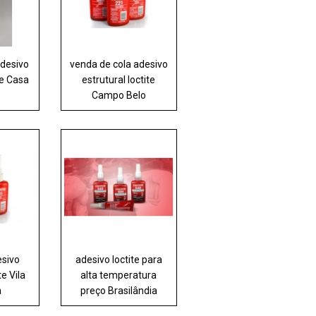
adesivo
venda de cola adesivo
te Casa
estrutural loctite
Campo Belo
esivo
adesivo loctite para
te Vila
alta temperatura
a
preço Brasilândia