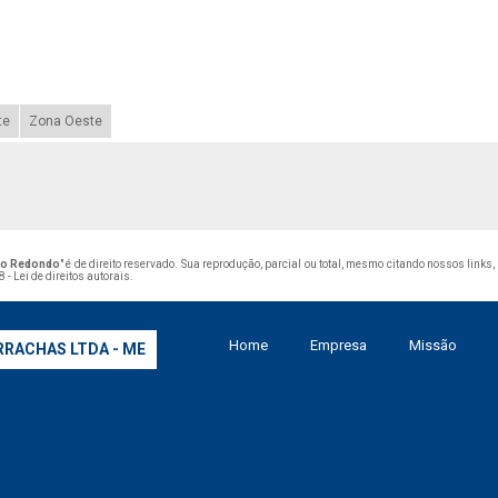
te
Zona Oeste
pão Redondo
" é de direito reservado. Sua reprodução, parcial ou total, mesmo citando nossos links
 - Lei de direitos autorais
.
Home
Empresa
Missão
RRACHAS LTDA - ME