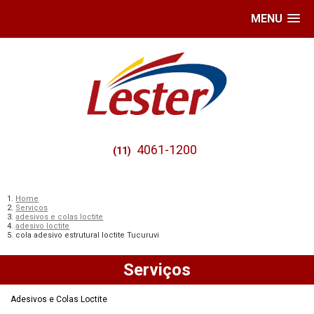
MENU
4061-1200
(11)
Home
Serviços
adesivos e colas loctite
adesivo loctite
cola adesivo estrutural loctite Tucuruvi
Serviços
Adesivos e Colas Loctite