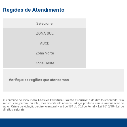
Regiões de Atendimento
Selecione:
ZONA SUL
ABCD
Zona Norte
Zona Oeste
Verifique as regiões que atendemos
O conteúdo do texto "
Cola Adesivo Estrutural Loctite Tucuruvi
" é de direito reservado. Sua
reprodução, parcial ou total, mesmo citando nossos links, é proibida sem a autorização do
autor. Crime de violação de direito autoral – artigo 184 do Código Penal –
Lei 9610/98 - Lei de
direitos autorais
.