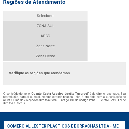
Regiões de Atendimento
Selecione:
ZONA SUL
ABCD
Zona Norte
Zona Oeste
Verifique as regiões que atendemos
O conteúdo do texto "
Quanto Custa Adesivo Loctite Tucuruvi
" é de direito reservado. Sua
reprodução, parcial ou total, mesmo citando nossos links, é proibida sem a autorização do
autor. Crime de violação de direito autoral – artigo 184 do Código Penal –
Lei 9610/98 - Lei de
direitos autorais
.
COMERCIAL LESTER PLASTICOS E BORRACHAS LTDA - ME