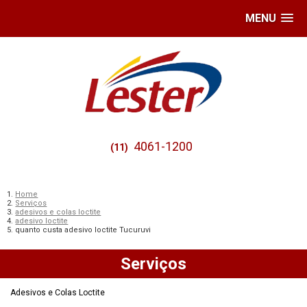
MENU
4061-1200
(11)
Home
Serviços
adesivos e colas loctite
adesivo loctite
quanto custa adesivo loctite Tucuruvi
Serviços
Adesivos e Colas Loctite