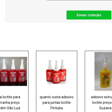
Enviar cotação
a loctite para
quanto custa adesivo
adesivo estru
rracha preço
para juntas loctite
loctite preço
rdim São Luiz
Pirituba
Suzana