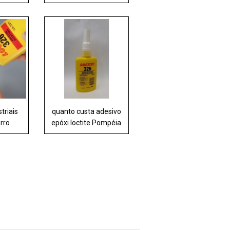
triais
quanto custa adesivo
orro
epóxi loctite Pompéia