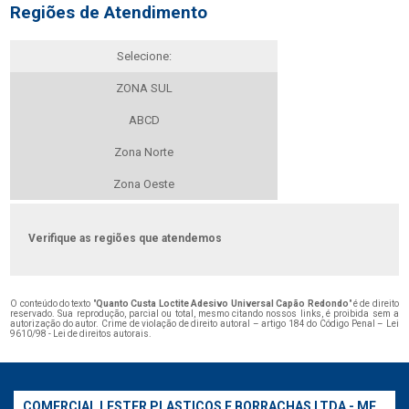
Regiões de Atendimento
Selecione:
ZONA SUL
ABCD
Zona Norte
Zona Oeste
Verifique as regiões que atendemos
O conteúdo do texto "
Quanto Custa Loctite Adesivo Universal Capão Redondo
" é de direito
reservado. Sua reprodução, parcial ou total, mesmo citando nossos links, é proibida sem a
autorização do autor. Crime de violação de direito autoral – artigo 184 do Código Penal –
Lei
9610/98 - Lei de direitos autorais
.
COMERCIAL LESTER PLASTICOS E BORRACHAS LTDA - ME