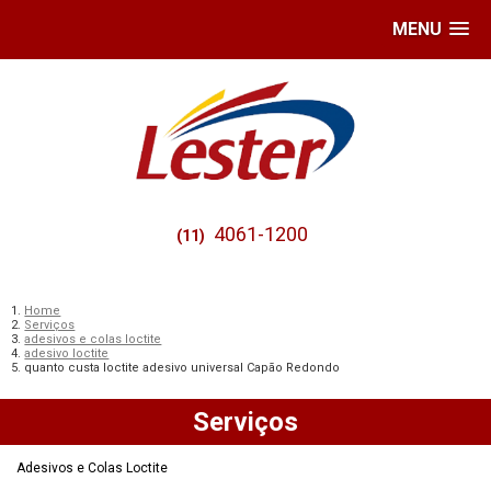
MENU
4061-1200
(11)
Home
Serviços
adesivos e colas loctite
adesivo loctite
quanto custa loctite adesivo universal Capão Redondo
Serviços
Adesivos e Colas Loctite