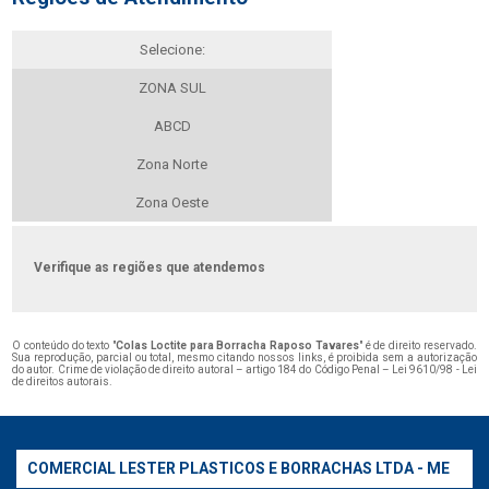
Selecione:
ZONA SUL
ABCD
Zona Norte
Zona Oeste
Verifique as regiões que atendemos
O conteúdo do texto "
Colas Loctite para Borracha Raposo Tavares
" é de direito reservado.
Sua reprodução, parcial ou total, mesmo citando nossos links, é proibida sem a autorização
do autor. Crime de violação de direito autoral – artigo 184 do Código Penal –
Lei 9610/98 - Lei
de direitos autorais
.
COMERCIAL LESTER PLASTICOS E BORRACHAS LTDA - ME