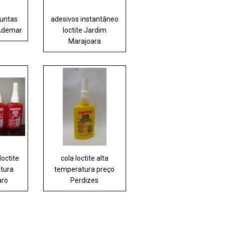
juntas
adesivos instantâneo
 Ademar
loctite Jardim
Marajoara
loctite
cola loctite alta
atura
temperatura preço
aro
Perdizes