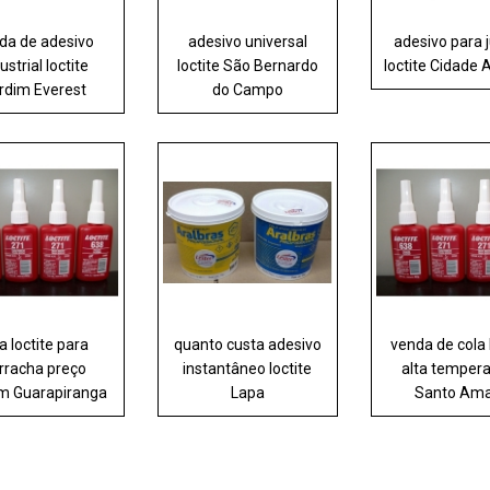
da de adesivo
adesivo universal
adesivo para 
ustrial loctite
loctite São Bernardo
loctite Cidade
rdim Everest
do Campo
a loctite para
quanto custa adesivo
venda de cola 
rracha preço
instantâneo loctite
alta temper
m Guarapiranga
Lapa
Santo Am