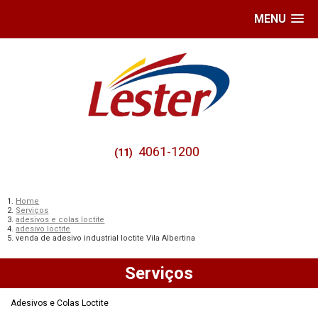
MENU
4061-1200
(11)
Home
Serviços
adesivos e colas loctite
adesivo loctite
venda de adesivo industrial loctite Vila Albertina
Serviços
Adesivos e Colas Loctite