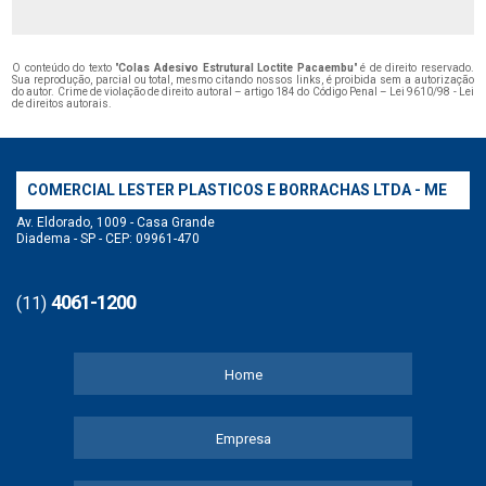
O conteúdo do texto "
Colas Adesivo Estrutural Loctite Pacaembu
" é de direito reservado.
Sua reprodução, parcial ou total, mesmo citando nossos links, é proibida sem a autorização
do autor. Crime de violação de direito autoral – artigo 184 do Código Penal –
Lei 9610/98 - Lei
de direitos autorais
.
COMERCIAL LESTER PLASTICOS E BORRACHAS LTDA - ME
Av. Eldorado, 1009 - Casa Grande
Diadema - SP - CEP: 09961-470
4061-1200
(11)
Home
Empresa