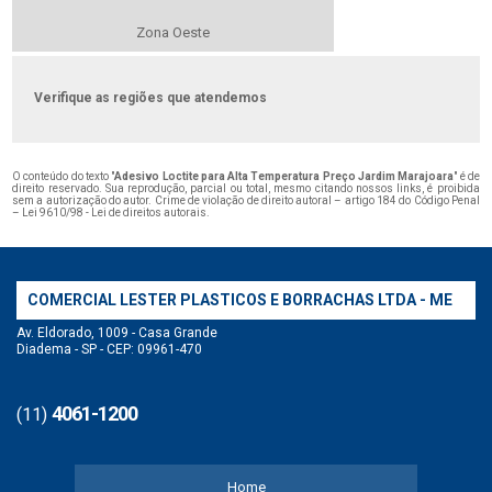
Zona Oeste
Verifique as regiões que atendemos
O conteúdo do texto "
Adesivo Loctite para Alta Temperatura Preço Jardim Marajoara
" é de
direito reservado. Sua reprodução, parcial ou total, mesmo citando nossos links, é proibida
sem a autorização do autor. Crime de violação de direito autoral – artigo 184 do Código Penal
–
Lei 9610/98 - Lei de direitos autorais
.
COMERCIAL LESTER PLASTICOS E BORRACHAS LTDA - ME
Av. Eldorado, 1009 - Casa Grande
Diadema - SP - CEP: 09961-470
4061-1200
(11)
Home