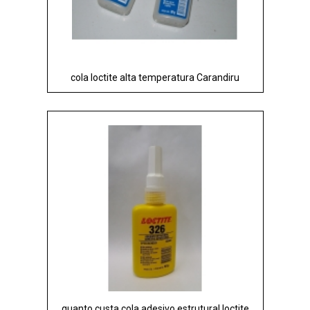
cola loctite alta temperatura Carandiru
quanto custa cola adesivo estrutural loctite