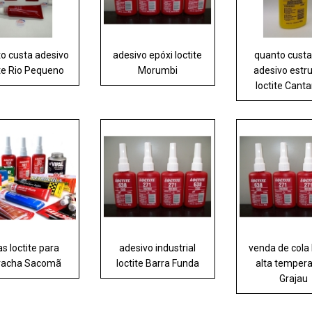
o custa adesivo
adesivo epóxi loctite
quanto custa
ite Rio Pequeno
Morumbi
adesivo estru
loctite Canta
as loctite para
adesivo industrial
venda de cola 
racha Sacomã
loctite Barra Funda
alta temper
Grajau