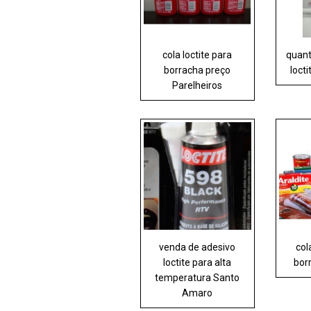
cola loctite para
quant
borracha preço
loct
Parelheiros
venda de adesivo
col
loctite para alta
bor
temperatura Santo
Amaro