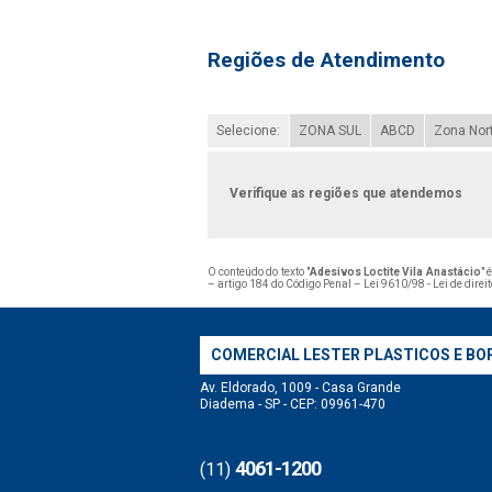
Regiões de Atendimento
Selecione:
ZONA SUL
ABCD
Zona Nor
Verifique as regiões que atendemos
O conteúdo do texto "
Adesivos Loctite Vila Anastácio
" 
– artigo 184 do Código Penal –
Lei 9610/98 - Lei de direi
COMERCIAL LESTER PLASTICOS E BO
Av. Eldorado, 1009 - Casa Grande
Diadema - SP - CEP: 09961-470
4061-1200
(11)