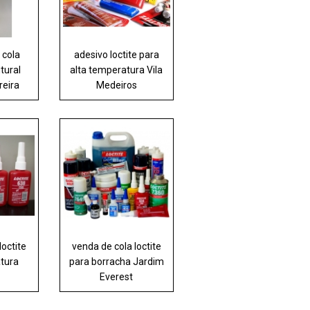
 cola
adesivo loctite para
tural
alta temperatura Vila
reira
Medeiros
loctite
venda de cola loctite
atura
para borracha Jardim
Everest