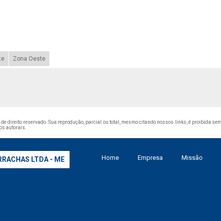
te
Zona Oeste
é de direito reservado. Sua reprodução, parcial ou total, mesmo citando nossos links, é proibida sem
tos autorais
.
Home
Empresa
Missão
RRACHAS LTDA - ME