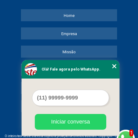
Home
Empresa
Missão
Olá! Fale agora pelo WhatsApp.
Serviços
Contato
Mapa do site
Iniciar conversa
1
©
O inteiro teor deste site está sujeito à proteção de direitos autorais. Copyright
COMERCIAL