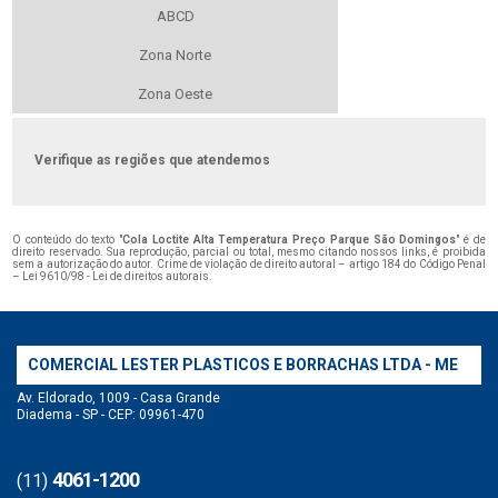
ABCD
Zona Norte
Zona Oeste
Verifique as regiões que atendemos
O conteúdo do texto "
Cola Loctite Alta Temperatura Preço Parque São Domingos
" é de
direito reservado. Sua reprodução, parcial ou total, mesmo citando nossos links, é proibida
sem a autorização do autor. Crime de violação de direito autoral – artigo 184 do Código Penal
–
Lei 9610/98 - Lei de direitos autorais
.
COMERCIAL LESTER PLASTICOS E BORRACHAS LTDA - ME
Av. Eldorado, 1009 - Casa Grande
Diadema - SP - CEP: 09961-470
4061-1200
(11)