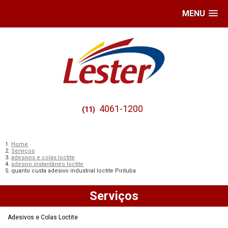
MENU
4061-1200
(11)
Home
Serviços
adesivos e colas loctite
adesivo instantâneo loctite
quanto custa adesivo industrial loctite Pirituba
Serviços
Adesivos e Colas Loctite