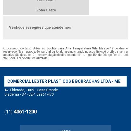
Zona Oeste
Verifique as regiões que atendemos
O conteúdo do texto "
Adesivo Loctite para Alta Temperatura Vila Mazzei
" é de direito
reservado. Sua reprodução, parcial ou total, mesmo citando nossos links, é proibida sem a
autorização do autor. Crime de violação de direito autoral – artigo 184 do Código Penal –
Lei
9610/98 - Lei de direitos autorais
.
COMERCIAL LESTER PLASTICOS E BORRACHAS LTDA - ME
Av. Eldorado, 1009 - Casa Grande
Diadema - SP - CEP: 09961-470
4061-1200
(11)