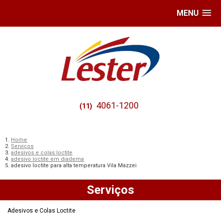
MENU
4061-1200
(11)
Home
Serviços
adesivos e colas loctite
adesivo loctite em diadema
adesivo loctite para alta temperatura Vila Mazzei
Serviços
Adesivos e Colas Loctite