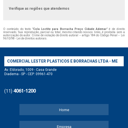
Verifique as regiões que atendemos
O conteúdo do texto "
Cola Loctite para Borracha Preço Cidade Ademar
" é de direito
reservado. Sua reprodução, parcial ou total, mesmo citando nossos links, é proibida sem a
autorização do autor. Crime de violação de direito autoral – artigo 184 do Código Penal –
Lei
9610/98 - Lei de direitos autorais
.
COMERCIAL LESTER PLASTICOS E BORRACHAS LTDA - ME
Av. Eldorado, 1009 - Casa Grande
Diadema - SP - CEP: 09961-470
4061-1200
(11)
Home
Empresa