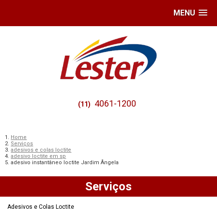
MENU
4061-1200
(11)
Home
Serviços
adesivos e colas loctite
adesivo loctite em sp
adesivo instantâneo loctite Jardim Ângela
Serviços
Adesivos e Colas Loctite