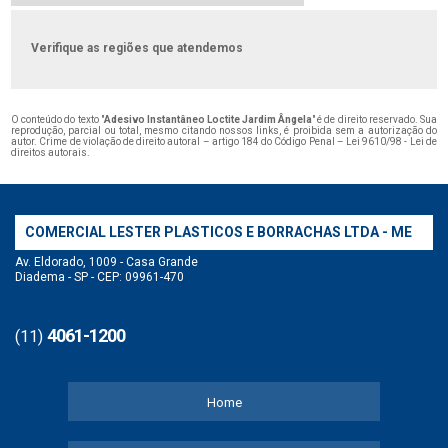
Verifique as regiões que atendemos
O conteúdo do texto "
Adesivo Instantâneo Loctite Jardim Ângela
" é de direito reservado. Sua
reprodução, parcial ou total, mesmo citando nossos links, é proibida sem a autorização do
autor. Crime de violação de direito autoral – artigo 184 do Código Penal –
Lei 9610/98 - Lei de
direitos autorais
.
COMERCIAL LESTER PLASTICOS E BORRACHAS LTDA - ME
Av. Eldorado, 1009 - Casa Grande
Diadema - SP - CEP: 09961-470
4061-1200
(11)
Home