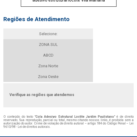
adesivo estrutural loctite Vila Mariana
Regiões de Atendimento
Selecione:
ZONA SUL
ABCD
Zona Norte
Zona Oeste
Verifique as regiões que atendemos
O conteúdo do texto "
Cola Adesivo Estrutural Loctite Jardim Paulistano
" é de direito
reservado. Sua reprodução, parcial ou total, mesmo citando nossos links, é proibida sem a
autorização do autor. Crime de violação de direito autoral – artigo 184 do Código Penal –
Lei
9610/98 - Lei de direitos autorais
.