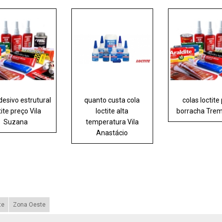
desivo estrutural
quanto custa cola
colas loctite
tite preço Vila
loctite alta
borracha Tr
Suzana
temperatura Vila
Anastácio
te
Zona Oeste