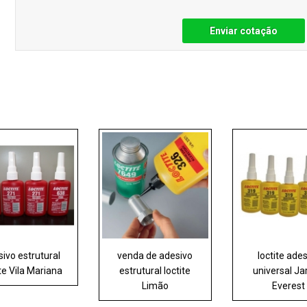
Enviar cotação
ivo estrutural
venda de adesivo
loctite ade
ite Vila Mariana
estrutural loctite
universal Ja
Limão
Everest