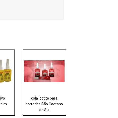
sivo
cola loctite para
rdim
borracha São Caetano
do Sul