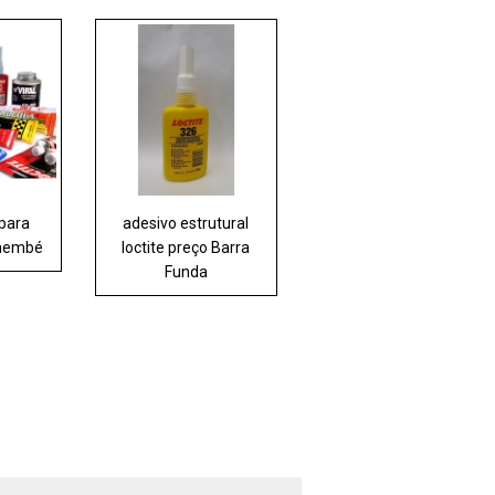
 para
adesivo estrutural
emembé
loctite preço Barra
Funda