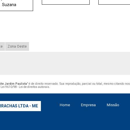
Suzana
te
Zona Oeste
ite Jardim Paulista
" é de direito reservado. Sua reprodução, parcial ou total, mesmo citando no
–
Lei 9610/98 - Lei de direitos autorais
.
Home
Empresa
Missão
RRACHAS LTDA - ME