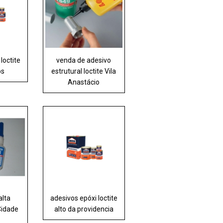
loctite
venda de adesivo
os
estrutural loctite Vila
Anastácio
alta
adesivos epóxi loctite
Cidade
alto da providencia