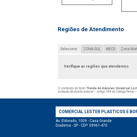
Regiões de Atendimento
Selecione:
ZONA SUL
ABCD
Zona Nor
Verifique as regiões que atendemos
O conteúdo do texto "
Venda de Adesivo Universal Loct
violação de direito autoral – artigo 184 do Código Penal 
COMERCIAL LESTER PLASTICOS E BO
Av. Eldorado, 1009 - Casa Grande
Diadema - SP - CEP: 09961-470