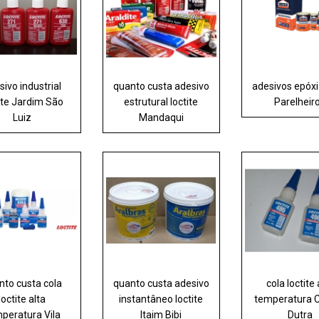
sivo industrial
quanto custa adesivo
adesivos epóxi 
ite Jardim São
estrutural loctite
Parelheir
Luiz
Mandaqui
nto custa cola
quanto custa adesivo
cola loctite 
loctite alta
instantâneo loctite
temperatura 
peratura Vila
Itaim Bibi
Dutra