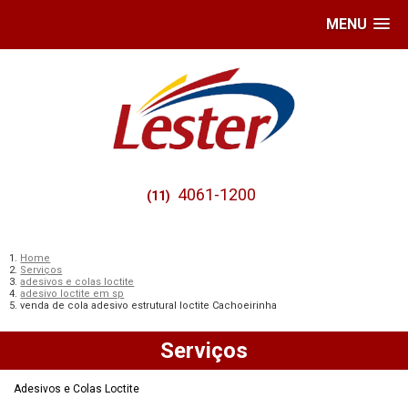
MENU
4061-1200
(11)
Home
Serviços
adesivos e colas loctite
adesivo loctite em sp
venda de cola adesivo estrutural loctite Cachoeirinha
Serviços
Adesivos e Colas Loctite