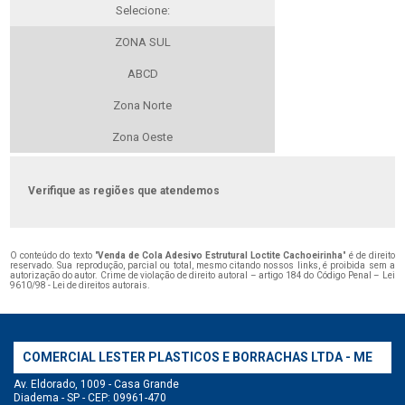
Selecione:
ZONA SUL
ABCD
Zona Norte
Zona Oeste
Verifique as regiões que atendemos
O conteúdo do texto "
Venda de Cola Adesivo Estrutural Loctite Cachoeirinha
" é de direito
reservado. Sua reprodução, parcial ou total, mesmo citando nossos links, é proibida sem a
autorização do autor. Crime de violação de direito autoral – artigo 184 do Código Penal –
Lei
9610/98 - Lei de direitos autorais
.
COMERCIAL LESTER PLASTICOS E BORRACHAS LTDA - ME
Av. Eldorado, 1009 - Casa Grande
Diadema - SP - CEP: 09961-470