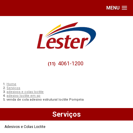
MENU
4061-1200
(11)
Home
Serviços
adesivos e colas loctite
adesivo loctite em sp
venda de cola adesivo estrutural loctite Pompéia
Serviços
Adesivos e Colas Loctite