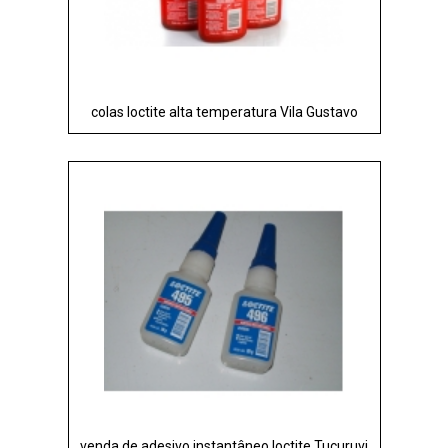
colas loctite alta temperatura Vila Gustavo
venda de adesivo instantâneo loctite Tucuruvi