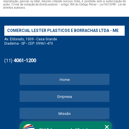
reprodução, parcial ou total, mesmo citando nossos links, é proibida sem a autorização do
autor. Crime de violação de direito autoral – artigo 184 do Código Penal –
Lei 9610/98 - Lei de
direitos autorais
.
COMERCIAL LESTER PLASTICOS E BORRACHAS LTDA - ME
Av. Eldorado, 1009 - Casa Grande
Diadema - SP - CEP: 09961-470
4061-1200
(11)
Home
Empresa
Missão