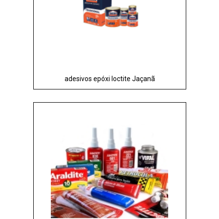
adesivos epóxi loctite Jaçanã