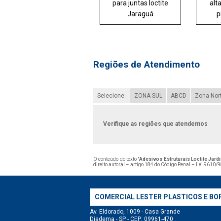
para juntas loctite
alt
Jaraguá
p
Regiões de Atendimento
Selecione:
ZONA SUL
ABCD
Zona Nor
Verifique as regiões que atendemos
O conteúdo do texto "
Adesivos Estruturais Loctite Jard
direito autoral – artigo 184 do Código Penal –
Lei 9610/98
COMERCIAL LESTER PLASTICOS E BO
Av. Eldorado, 1009 - Casa Grande
Diadema - SP - CEP: 09961-470