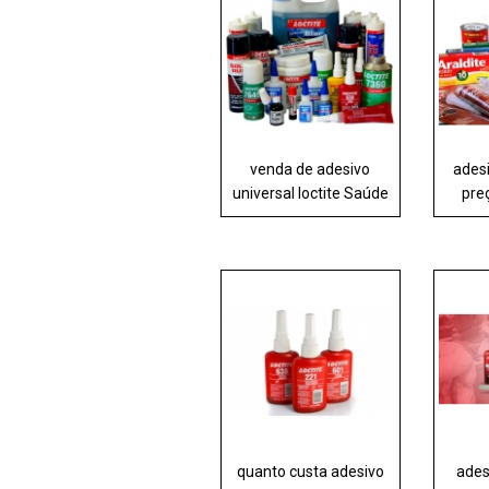
venda de adesivo
adesi
universal loctite Saúde
pre
quanto custa adesivo
ades