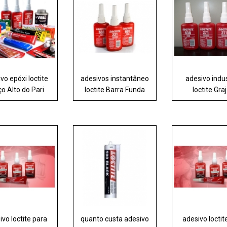
vo epóxi loctite
adesivos instantâneo
adesivo indus
ço Alto do Pari
loctite Barra Funda
loctite Gra
ivo loctite para
quanto custa adesivo
adesivo loctit