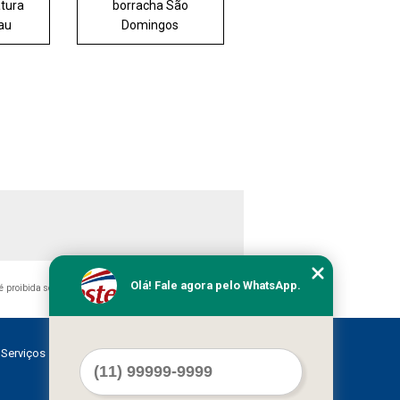
atura
borracha São
jau
Domingos
Olá! Fale agora pelo WhatsApp.
, é proibida sem a autorização do autor. Crime de violação de
Serviços
Contato
Mapa do site