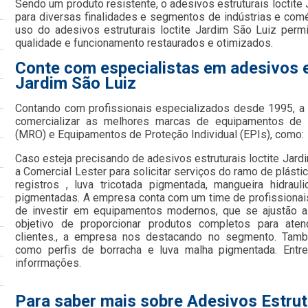
Sendo um produto resistente, o adesivos estruturais loctite 
para diversas finalidades e segmentos de indústrias e comé
uso do adesivos estruturais loctite Jardim São Luiz per
qualidade e funcionamento restaurados e otimizados.
Conte com especialistas em adesivos es
Jardim São Luiz
Contando com profissionais especializados desde 1995, 
comercializar as melhores marcas de equipamentos de
(MRO) e Equipamentos de Proteção Individual (EPIs), como:
Caso esteja precisando de adesivos estruturais loctite Jar
a Comercial Lester para solicitar serviços do ramo de plásti
registros , luva tricotada pigmentada, mangueira hidraul
pigmentadas. A empresa conta com um time de profissionais 
de investir em equipamentos modernos, que se ajustão 
objetivo de proporcionar produtos completos para at
clientes., a empresa nos destacando no segmento. Tamb
como perfis de borracha e luva malha pigmentada. Entr
inforrmações.
Para saber mais sobre Adesivos Estrut