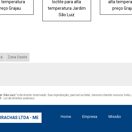
a temperatura
loctite para alta
alta temper
reço Grajau
temperatura Jardim
preço Gra
São Luiz
te
Zona Oeste
im São Luiz
" é de direito reservado. Sua reprodução, parcial ou total, mesmo citando nossos links
 - Lei de direitos autorais
.
Home
Empresa
Missão
RRACHAS LTDA - ME