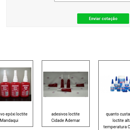
Enviar cotação
vo epóxi loctite
adesivos loctite
quanto custa
Mandaqui
Cidade Ademar
loctite al
temperatura