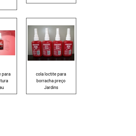
e para
cola loctite para
atura
borracha preço
jau
Jardins