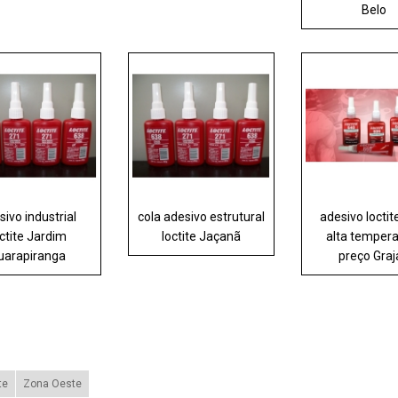
Belo
sivo industrial
cola adesivo estrutural
adesivo loctit
octite Jardim
loctite Jaçanã
alta temper
uarapiranga
preço Gra
te
Zona Oeste