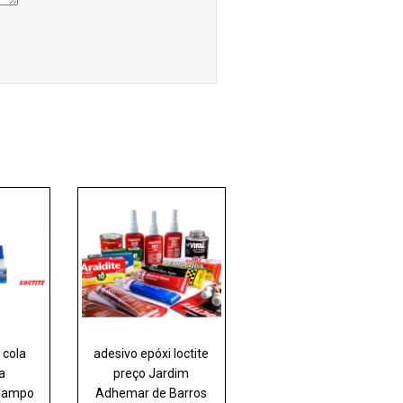
 cola
adesivo epóxi loctite
ta
preço Jardim
 Campo
Adhemar de Barros