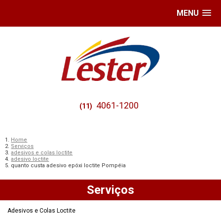
MENU
4061-1200
(11)
Home
Serviços
adesivos e colas loctite
adesivo loctite
quanto custa adesivo epóxi loctite Pompéia
Serviços
Adesivos e Colas Loctite