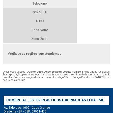
Selecione:
ZONA SUL
ABCD
Zona Norte
Zona Oeste
Verifique as regiões que atendemos
O conteúdo do texto "
Quanto Custa Adesivo Epóxi Loctite Pompéia
" é de direito reservado.
Sua reprodução, parcial ou total, mesmo citando nossos links, é proibida sem a autorização
do autor. Crime de violação de direito autoral – artigo 184 do Código Penal –
Lei 9610/98 - Lei
de direitos autorais
.
COMERCIAL LESTER PLASTICOS E BORRACHAS LTDA - ME
Av. Eldorado, 1009 - Casa Grande
Diadema - SP - CEP: 09961-470