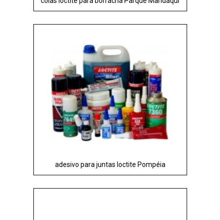
colas loctite para borracha Parque Mandaqui
adesivo para juntas loctite Pompéia