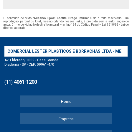
O conteúdo do texto "
Adesivo Epóxi Loctite Preço Imirim
" é de direito reservado. Sua
reprodução, parcial ou total, mesmo citando nossos links, é proibida sem a autorização do
autor. Crime de violação de direito autoral – artigo 184 do Código Penal –
Lei 9610/98 - Lei de
direitos autorais
.
COMERCIAL LESTER PLASTICOS E BORRACHAS LTDA - ME
Av. Eldorado, 1009 - Casa Grande
Diadema - SP - CEP: 09961-470
4061-1200
(11)
Home
Empresa