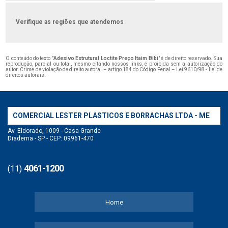
Verifique as regiões que atendemos
O conteúdo do texto "
Adesivo Estrutural Loctite Preço Itaim Bibi
" é de direito reservado. Sua
reprodução, parcial ou total, mesmo citando nossos links, é proibida sem a autorização do
autor. Crime de violação de direito autoral – artigo 184 do Código Penal –
Lei 9610/98 - Lei de
direitos autorais
.
COMERCIAL LESTER PLASTICOS E BORRACHAS LTDA - ME
Av. Eldorado, 1009 - Casa Grande
Diadema - SP - CEP: 09961-470
4061-1200
(11)
Home