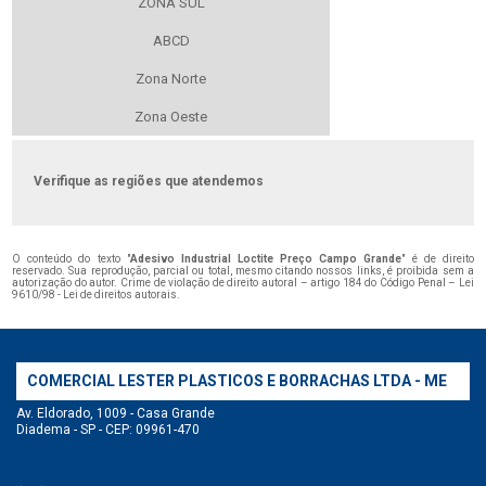
ZONA SUL
ABCD
Zona Norte
Zona Oeste
Verifique as regiões que atendemos
O conteúdo do texto "
Adesivo Industrial Loctite Preço Campo Grande
" é de direito
reservado. Sua reprodução, parcial ou total, mesmo citando nossos links, é proibida sem a
autorização do autor. Crime de violação de direito autoral – artigo 184 do Código Penal –
Lei
9610/98 - Lei de direitos autorais
.
COMERCIAL LESTER PLASTICOS E BORRACHAS LTDA - ME
Av. Eldorado, 1009 - Casa Grande
Diadema - SP - CEP: 09961-470