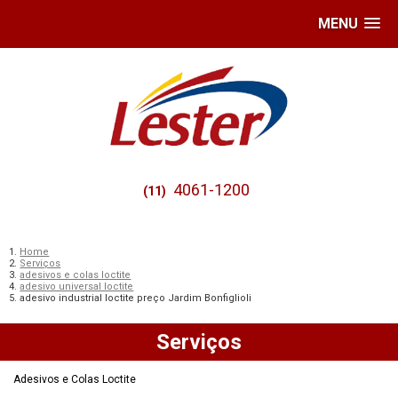
MENU
4061-1200
(11)
Home
Serviços
adesivos e colas loctite
adesivo universal loctite
adesivo industrial loctite preço Jardim Bonfiglioli
Serviços
Adesivos e Colas Loctite