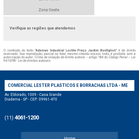
Zona Oeste
Verifique as regiões que atendemos
O conteúdo do texto "
Adesivo Industrial Loctite Preço Jardim Bonfiglioli
" é de direito
reservado. Sua reprodução, parcial ou total, mesmo citando nossos links, é proibida sem a
autorização do autor. Crime de violação de direito autoral – artigo 184 do Código Penal –
Lei
9610/98 - Lei de direitos autorais
.
COMERCIAL LESTER PLASTICOS E BORRACHAS LTDA - ME
Av. Eldorado, 1009 - Casa Grande
Diadema - SP - CEP: 09961-470
4061-1200
(11)
Home