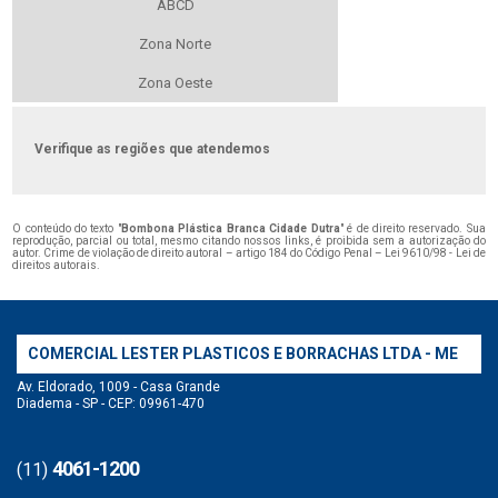
ABCD
Zona Norte
Zona Oeste
Verifique as regiões que atendemos
O conteúdo do texto "
Bombona Plástica Branca Cidade Dutra
" é de direito reservado. Sua
reprodução, parcial ou total, mesmo citando nossos links, é proibida sem a autorização do
autor. Crime de violação de direito autoral – artigo 184 do Código Penal –
Lei 9610/98 - Lei de
direitos autorais
.
COMERCIAL LESTER PLASTICOS E BORRACHAS LTDA - ME
Av. Eldorado, 1009 - Casa Grande
Diadema - SP - CEP: 09961-470
4061-1200
(11)