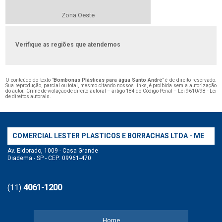
Zona Oeste
Verifique as regiões que atendemos
O conteúdo do texto "
Bombonas Plásticas para água Santo André
" é de direito reservado.
Sua reprodução, parcial ou total, mesmo citando nossos links, é proibida sem a autorização
do autor. Crime de violação de direito autoral – artigo 184 do Código Penal –
Lei 9610/98 - Lei
de direitos autorais
.
COMERCIAL LESTER PLASTICOS E BORRACHAS LTDA - ME
Av. Eldorado, 1009 - Casa Grande
Diadema - SP - CEP: 09961-470
4061-1200
(11)
Home