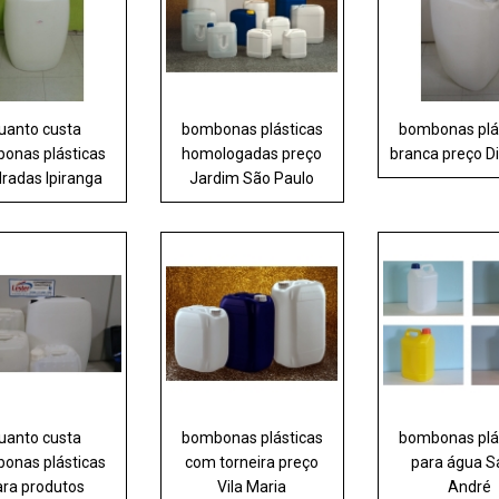
uanto custa
bombonas plásticas
bombonas plá
onas plásticas
homologadas preço
branca preço 
radas Ipiranga
Jardim São Paulo
uanto custa
bombonas plásticas
bombonas plá
onas plásticas
com torneira preço
para água S
ara produtos
Vila Maria
André