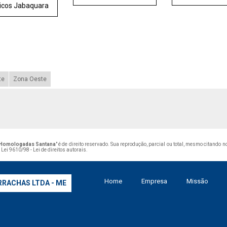
icos Jabaquara
te
Zona Oeste
s Homologadas Santana
" é de direito reservado. Sua reprodução, parcial ou total, mesmo citando 
–
Lei 9610/98 - Lei de direitos autorais
.
Home
Empresa
Missão
RRACHAS LTDA - ME