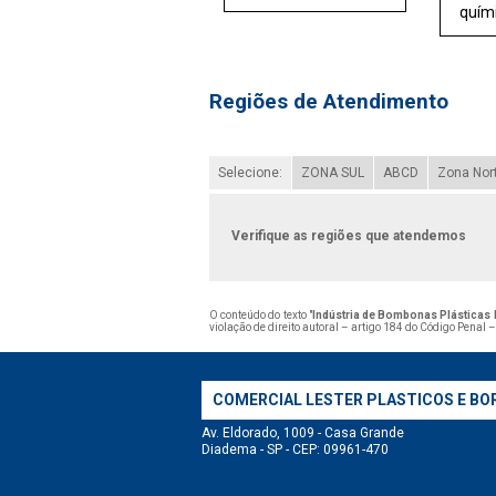
quím
Regiões de Atendimento
Selecione:
ZONA SUL
ABCD
Zona Nor
Verifique as regiões que atendemos
O conteúdo do texto "
Indústria de Bombonas Plástica
violação de direito autoral – artigo 184 do Código Penal 
COMERCIAL LESTER PLASTICOS E BO
Av. Eldorado, 1009 - Casa Grande
Diadema - SP - CEP: 09961-470