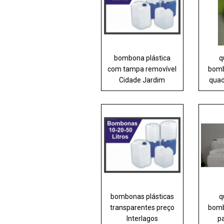
bombona plástica
q
com tampa removível
bomb
Cidade Jardim
quad
bombonas plásticas
q
transparentes preço
bomb
Interlagos
p