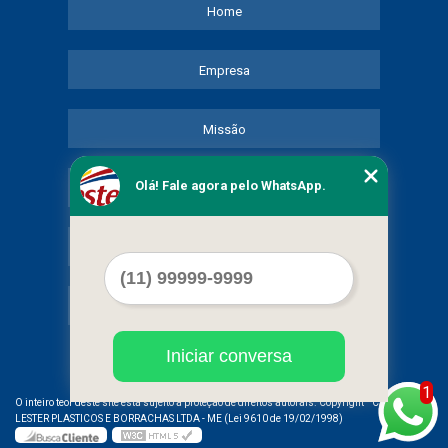
Home
Empresa
Missão
Olá! Fale agora pelo WhatsApp.
Serviços
Contato
Mapa do site
Iniciar conversa
1
©
O inteiro teor deste site está sujeito à proteção de direitos autorais. Copyright
COMERCIAL
LESTER PLASTICOS E BORRACHAS LTDA - ME (Lei 9610 de 19/02/1998)