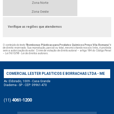
Zona Norte
Zona Oeste
Verifique as regiões que atendemos
O conteúdo do texto "
Bombonas Plásticas para Produtos Químicos Preço Vila Romana
" é
de direito reservado. Sua reprodução, parcial ou total, mesmo citando nossos links, é proibida
sem a autorização do autor. Crime de violação de direito autoral – artigo 184 do Código Penal
–
Lei 9610/98 - Lei de direitos autorais
.
COMERCIAL LESTER PLASTICOS E BORRACHAS LTDA - ME
Av. Eldorado, 1009 - Casa Grande
Diadema - SP - CEP: 09961-470
4061-1200
(11)