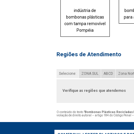
indústria de
bomb
bombonas plásticas
para 
com tampa removível
Pompéia
Regiões de Atendimento
Selecione:
ZONA SUL
ABCD
Zona Nor
Verifique as regiões que atendemos
O conteúdo do texto "
Bombonas Plásticas Recicladas 
violação de direito autoral – artigo 184 do Código Penal 