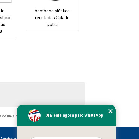
sta
bombona plástica
sticas
recicladas Cidade
das
Dutra
ia
Olá! Fale agora pelo WhatsApp.
ossos links, é proibida sem a autorização do autor. Crime de
Serviços
Contato
Mapa do site