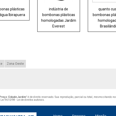
onas plásticas
indústria de
quanto cu
água Ibirapuera
bombonas plásticas
bombonas plá
homologadas Jardim
homologa
Everest
Brasilând
te
Zona Oeste
Preço Cidade Jardim
" é de direito reservado. Sua reprodução, parcial ou total, mesmo citando n
–
Lei 9610/98 - Lei de direitos autorais
.
Home
Empresa
Missão