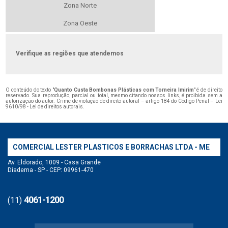
Zona Norte
Zona Oeste
Verifique as regiões que atendemos
O conteúdo do texto "
Quanto Custa Bombonas Plásticas com Torneira Imirim
" é de direito
reservado. Sua reprodução, parcial ou total, mesmo citando nossos links, é proibida sem a
autorização do autor. Crime de violação de direito autoral – artigo 184 do Código Penal –
Lei
9610/98 - Lei de direitos autorais
.
COMERCIAL LESTER PLASTICOS E BORRACHAS LTDA - ME
Av. Eldorado, 1009 - Casa Grande
Diadema - SP - CEP: 09961-470
4061-1200
(11)