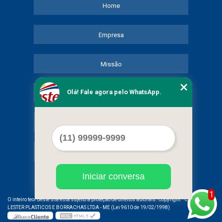
Home
Empresa
Missão
Olá! Fale agora pelo WhatsApp.
Serviços
Contato
Mapa do site
Iniciar conversa
1
©
O inteiro teor deste site está sujeito à proteção de direitos autorais. Copyright
COMERCIAL
LESTER PLASTICOS E BORRACHAS LTDA - ME (Lei 9610 de 19/02/1998)