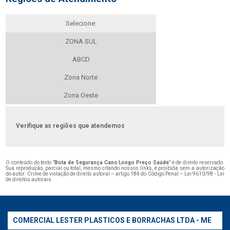
Selecione:
ZONA SUL
ABCD
Zona Norte
Zona Oeste
Verifique as regiões que atendemos
O conteúdo do texto "
Bota de Segurança Cano Longo Preço Saúde
" é de direito reservado.
Sua reprodução, parcial ou total, mesmo citando nossos links, é proibida sem a autorização
do autor. Crime de violação de direito autoral – artigo 184 do Código Penal –
Lei 9610/98 - Lei
de direitos autorais
.
COMERCIAL LESTER PLASTICOS E BORRACHAS LTDA - ME