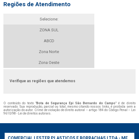
Regiões de Atendimento
Selecione:
ZONA SUL
ABCD
Zona Norte
Zona Oeste
Verifique as regiões que atendemos
O conteúdo do texto "
Bota de Segurança Epi São Bernardo do Campo
" é de direito
reservado. Sua reprodução, parcial ou total, mesmo citando nossos links, é proibida sem a
autorização do autor. Crime de violação de direito autoral – artigo 184 do Código Penal –
Lei
9610/98 - Lei de direitos autorais
.
COMERCIAL LESTER PLASTICOS E BORRACHAS LTDA - ME