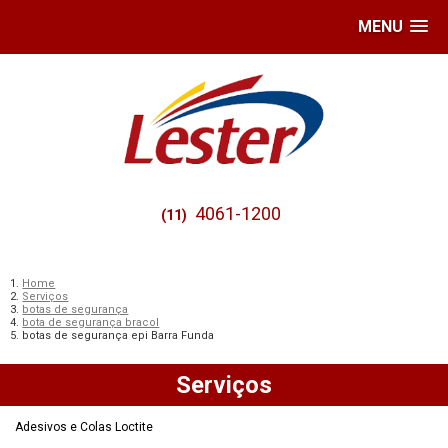
MENU
4061-1200
(11)
Home
Serviços
botas de segurança
bota de segurança bracol
botas de segurança epi Barra Funda
Serviços
Adesivos e Colas Loctite