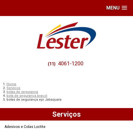
MENU
4061-1200
(11)
Home
Serviços
botas de segurança
bota de segurança bracol
botas de segurança epi Jabaquara
Serviços
Adesivos e Colas Loctite