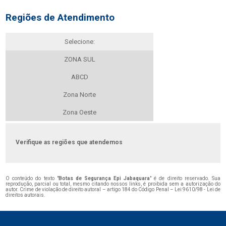
Regiões de Atendimento
Selecione:
ZONA SUL
ABCD
Zona Norte
Zona Oeste
Verifique as regiões que atendemos
O conteúdo do texto "
Botas de Segurança Epi Jabaquara
" é de direito reservado. Sua
reprodução, parcial ou total, mesmo citando nossos links, é proibida sem a autorização do
autor. Crime de violação de direito autoral – artigo 184 do Código Penal –
Lei 9610/98 - Lei de
direitos autorais
.