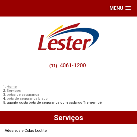
MENU
4061-1200
(11)
Home
Serviços
botas de segurança
bota de segurança bracol
quanto custa bota de segurança com cadarço Tremembé
Serviços
Adesivos e Colas Loctite