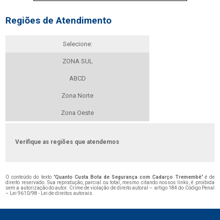
Regiões de Atendimento
Selecione:
ZONA SUL
ABCD
Zona Norte
Zona Oeste
Verifique as regiões que atendemos
O conteúdo do texto "
Quanto Custa Bota de Segurança com Cadarço Tremembé
" é de
direito reservado. Sua reprodução, parcial ou total, mesmo citando nossos links, é proibida
sem a autorização do autor. Crime de violação de direito autoral – artigo 184 do Código Penal
–
Lei 9610/98 - Lei de direitos autorais
.