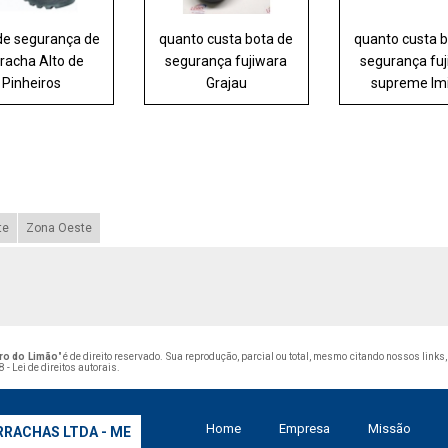
de segurança de
quanto custa bota de
quanto custa 
racha Alto de
segurança fujiwara
segurança fu
Pinheiros
Grajau
supreme Im
te
Zona Oeste
rro do Limão
" é de direito reservado. Sua reprodução, parcial ou total, mesmo citando nossos links
 - Lei de direitos autorais
.
Home
Empresa
Missão
RRACHAS LTDA - ME