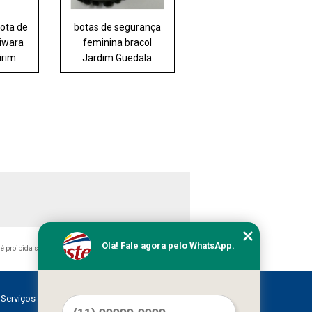
bota de
botas de segurança
jiwara
feminina bracol
irim
Jardim Guedala
Olá! Fale agora pelo WhatsApp.
, é proibida sem a autorização do autor. Crime de violação de
Serviços
Contato
Mapa do site