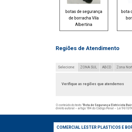
botas de segurança
bota 
de borracha Vila
bor
Albertina
Regiões de Atendimento
Selecione:
ZONA SUL
ABCD
Zona Nor
Verifique as regiões que atendemos
O conteúdo do texto "
Bota de Segurança Eletricista Bai
direito autoral – artigo 184 do Código Penal –
Lei 9610/98
COMERCIAL LESTER PLASTICOS E BO