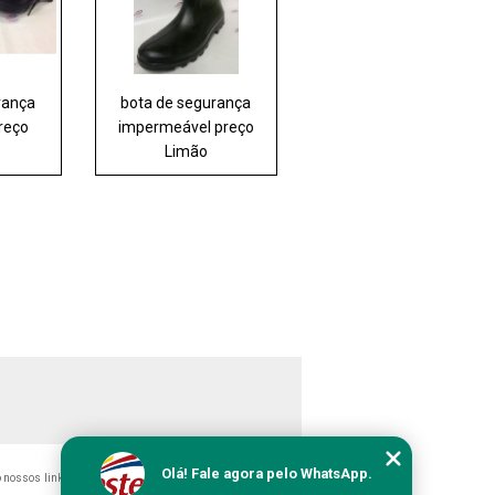
rança
bota de segurança
reço
impermeável preço
i
Limão
Olá! Fale agora pelo WhatsApp.
do nossos links, é proibida sem a autorização do autor. Crime