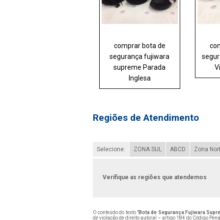
comprar bota de
com
segurança fujiwara
segur
supreme Parada
V
Inglesa
Regiões de Atendimento
Selecione:
ZONA SUL
ABCD
Zona Nor
Verifique as regiões que atendemos
O conteúdo do texto "
Bota de Segurança Fujiwara Supr
de violação de direito autoral – artigo 184 do Código Pen