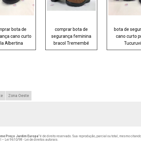
prar bota de
comprar bota de
bota de segu
ança cano curto
segurança feminina
cano curto p
ila Albertina
bracol Tremembé
Tucuruv
te
Zona Oeste
eme Preço Jardim Europa
" é de direito reservado. Sua reprodução, parcial ou total, mesmo citan
al –
Lei 9610/98 - Lei de direitos autorais
.