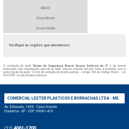
ABCD
Zona Norte
Zona Oeste
Verifique as regiões que atendemos
O conteúdo do texto "
Botas de Segurança Bracol Nossa Senhora do Ó
" é de direito
reservado. Sua reprodução, parcial ou total, mesmo citando nossos links, é proibida sem a
autorização do autor. Crime de violação de direito autoral – artigo 184 do Código Penal –
Lei
9610/98 - Lei de direitos autorais
.
COMERCIAL LESTER PLASTICOS E BORRACHAS LTDA - ME
Av. Eldorado, 1009 - Casa Grande
Diadema - SP - CEP: 09961-470
4061-1200
(11)