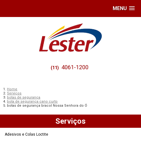
MENU
4061-1200
(11)
Home
Serviços
botas de segurança
bota de segurança cano curto
botas de segurança bracol Nossa Senhora do Ó
Serviços
Adesivos e Colas Loctite