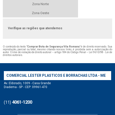
Zona Norte
Zona Oeste
Verifique as regiões que atendemos
O conteúdo do texto "
Comprar Bota de Segurança Vila Romana
" é de direito reservado. Sua
reprodução, parcial ou total, mesmo citando nossos links, é proibida sem a autorização do
autor. Crime de violação de direito autoral – artigo 184 do Código Penal –
Lei 9610/98 - Lei de
direitos autorais
.
COMERCIAL LESTER PLASTICOS E BORRACHAS LTDA - ME
Av. Eldorado, 1009 - Casa Grande
Diadema - SP - CEP: 09961-470
4061-1200
(11)